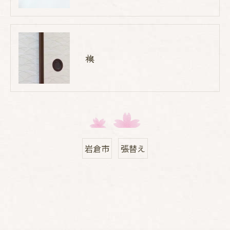
襖
岩倉市
張替え