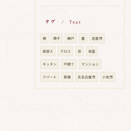
タグ
Tags
襖
障子
網戸
畳
岩倉市
張替え
クロス
床
和室
キッチン
戸建て
マンション
アパート
新調
北名古屋市
小牧市