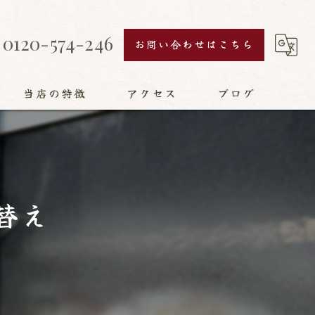
0120-574-246
お問い合わせはこちら
当店の特徴
アクセス
ブログ
襖
障子
替え
網戸
畳
リフォーム