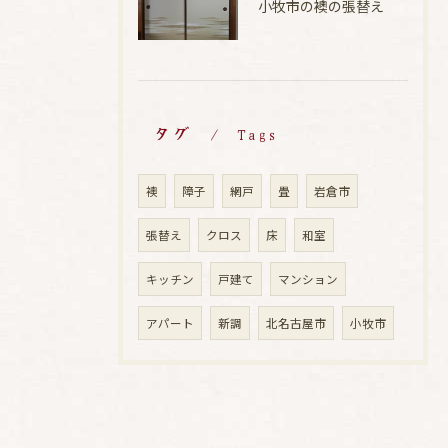
小牧市の襖の張替え
タグ
Tags
襖
障子
網戸
畳
岩倉市
張替え
クロス
床
和室
キッチン
戸建て
マンション
アパート
新調
北名古屋市
小牧市