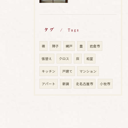
タグ
Tags
襖
障子
網戸
畳
岩倉市
張替え
クロス
床
和室
キッチン
戸建て
マンション
アパート
新調
北名古屋市
小牧市