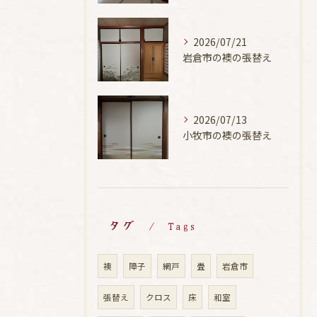
2026/07/21
岩倉市の襖の張替え
2026/07/13
小牧市の襖の張替え
タグ
Tags
襖
障子
網戸
畳
岩倉市
張替え
クロス
床
和室