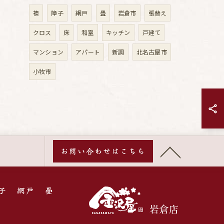
襖
障子
網戸
畳
岩倉市
張替え
クロス
床
和室
キッチン
戸建て
マンション
アパート
新調
北名古屋市
小牧市
お問い合わせはこちら
子
網戸
畳