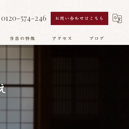
0120-574-246
お問い合わせはこちら
当店の特徴
アクセス
ブログ
襖
障子
え
網戸
畳
リフォーム