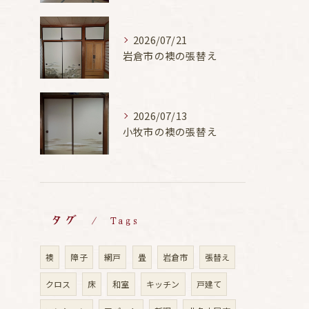
2026/07/21
岩倉市の襖の張替え
2026/07/13
小牧市の襖の張替え
タグ
Tags
襖
障子
網戸
畳
岩倉市
張替え
クロス
床
和室
キッチン
戸建て