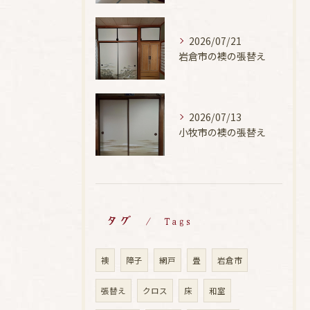
2026/07/21
岩倉市の襖の張替え
2026/07/13
小牧市の襖の張替え
タグ
Tags
襖
障子
網戸
畳
岩倉市
張替え
クロス
床
和室