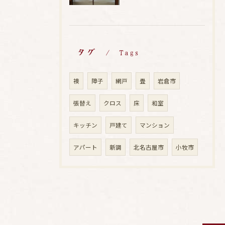
タグ
Tags
襖
障子
網戸
畳
岩倉市
張替え
クロス
床
和室
キッチン
戸建て
マンション
アパート
新調
北名古屋市
小牧市