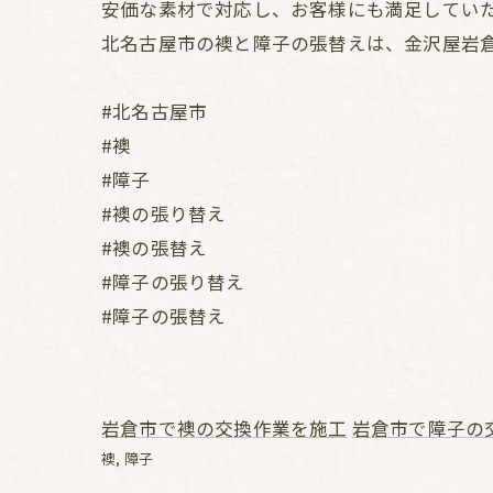
安価な素材で対応し、お客様にも満足してい
北名古屋市の襖と障子の張替えは、金沢屋岩
#北名古屋市
#襖
#障子
#襖の張り替え
#襖の張替え
#障子の張り替え
#障子の張替え
岩倉市で襖の交換作業を施工
岩倉市で障子の
襖
障子