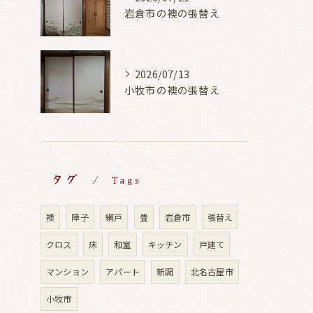
岩倉市の襖の張替え
2026/07/13
小牧市の襖の張替え
タグ
Tags
襖
障子
網戸
畳
岩倉市
張替え
クロス
床
和室
キッチン
戸建て
マンション
アパート
新調
北名古屋市
小牧市