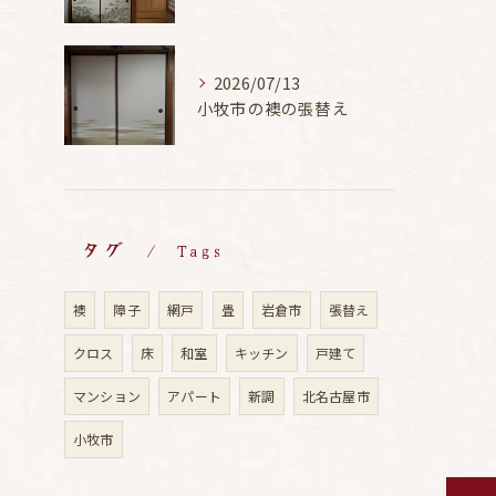
2026/07/13
小牧市の襖の張替え
タグ
Tags
襖
障子
網戸
畳
岩倉市
張替え
クロス
床
和室
キッチン
戸建て
マンション
アパート
新調
北名古屋市
小牧市