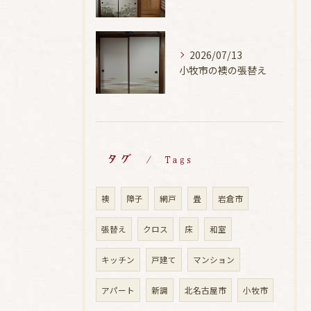
2026/07/13
小牧市の襖の張替え
タグ
Tags
襖
障子
網戸
畳
岩倉市
張替え
クロス
床
和室
キッチン
戸建て
マンション
アパート
新調
北名古屋市
小牧市