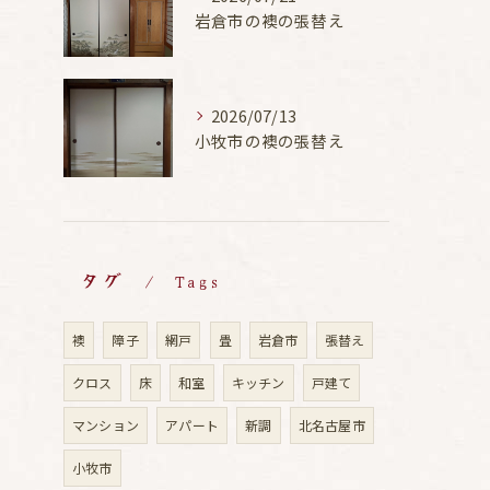
岩倉市の襖の張替え
2026/07/13
小牧市の襖の張替え
タグ
Tags
襖
障子
網戸
畳
岩倉市
張替え
クロス
床
和室
キッチン
戸建て
マンション
アパート
新調
北名古屋市
小牧市