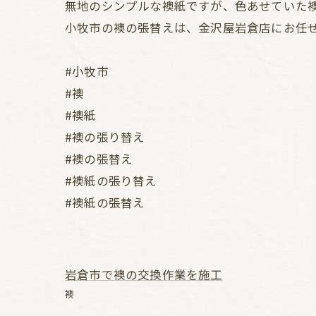
無地のシンプルな襖紙ですが、色あせていた
小牧市の襖の張替えは、金沢屋岩倉店にお任
#小牧市
#襖
#襖紙
#襖の張り替え
#襖の張替え
#襖紙の張り替え
#襖紙の張替え
岩倉市で襖の交換作業を施工
襖