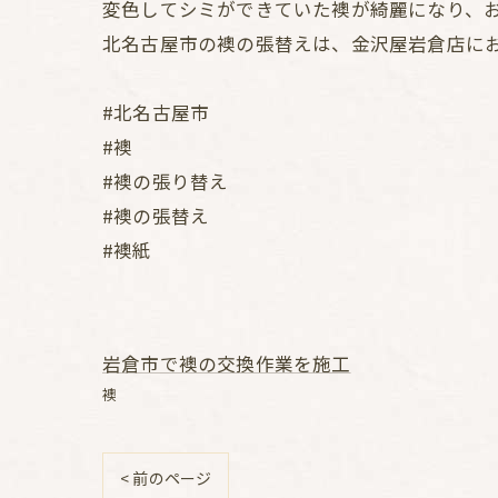
変色してシミができていた襖が綺麗になり、
北名古屋市の襖の張替えは、金沢屋岩倉店に
#北名古屋市
#襖
#襖の張り替え
#襖の張替え
#襖紙
岩倉市で襖の交換作業を施工
襖
< 前のページ