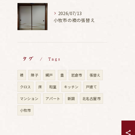
2026/07/13
小牧市の襖の張替え
タグ
Tags
襖
障子
網戸
畳
岩倉市
張替え
クロス
床
和室
キッチン
戸建て
マンション
アパート
新調
北名古屋市
小牧市