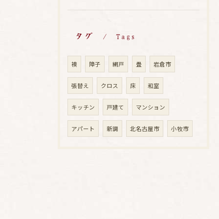
タグ
Tags
襖
障子
網戸
畳
岩倉市
張替え
クロス
床
和室
キッチン
戸建て
マンション
アパート
新調
北名古屋市
小牧市