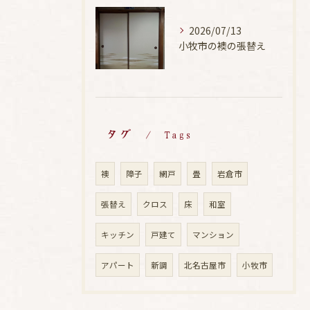
2026/07/13
小牧市の襖の張替え
タグ
Tags
襖
障子
網戸
畳
岩倉市
張替え
クロス
床
和室
キッチン
戸建て
マンション
アパート
新調
北名古屋市
小牧市