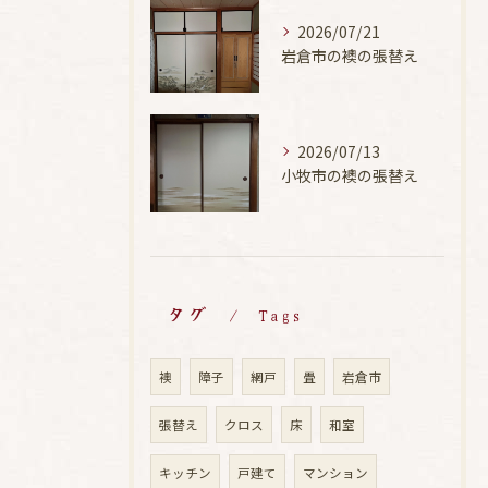
2026/07/21
岩倉市の襖の張替え
2026/07/13
小牧市の襖の張替え
タグ
Tags
襖
障子
網戸
畳
岩倉市
張替え
クロス
床
和室
キッチン
戸建て
マンション