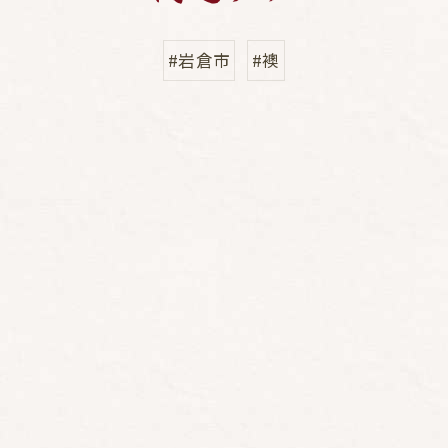
#岩倉市
#襖