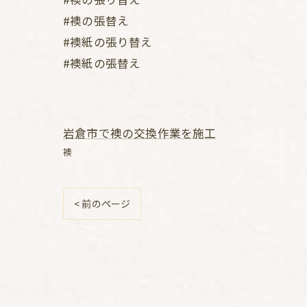
#襖の張替え
#襖紙の張り替え
#襖紙の張替え
岩倉市で襖の交換作業を施工
襖
< 前のページ