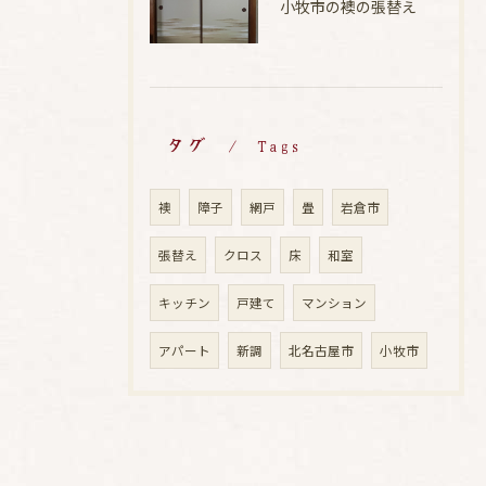
小牧市の襖の張替え
タグ
Tags
襖
障子
網戸
畳
岩倉市
張替え
クロス
床
和室
キッチン
戸建て
マンション
アパート
新調
北名古屋市
小牧市